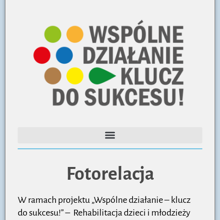
Fotorelacja
W ramach projektu „Wspólne działanie – klucz
do sukcesu!” – Rehabilitacja dzieci i młodzieży