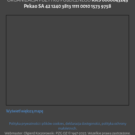
Pekao SA 42 1240 3813 1111 0010 1573 9758
Wyświetl większą mapę
Polityka prywatności i plików cookies
,
deklaracja dostępności
,
polityka ochrony
małoletnich
.
Webmaster: Olgierd Koczorowski. PZG OZ © 1997-2025. Wszelkie prawa zastrzeżone.