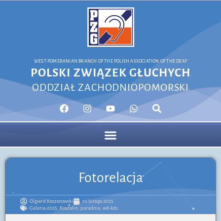
WEST POMERANIAN BRANCH OF THE POLISH ASSOCIATION OF THE DEAF
POLSKI ZWIĄZEK GŁUCHYCH
ODDZIAŁ ZACHODNIOPOMORSKI
Fotorelacja
Olgierd Koczorowski
10 lutego 2025
Galeria-2025
,
Koszalin
,
poradnia
,
wd-kds