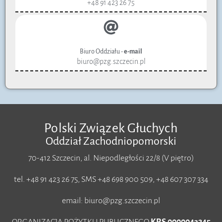
+48 91 423 26 75
Biuro Oddziału -
e-mail
biuro@pzg.szczecin.pl
Polski Związek Głuchych
Oddział Zachodniopomorski
70-412 Szczecin, al. Niepodległości 22/8 (V piętro)
tel. +48 91 423 26 75, SMS +48 698 900 509, +48 607 307 334
email: biuro@pzg.szczecin.pl
ORGANIZACJA POŻYTKU PUBLICZNEGO
KRS 0000043245