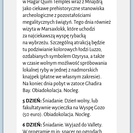
w Hagar Quim Temples wraz z Mnajdrą
jako ciekawe prehistoryczne stanowiska
archeologiczne z pozostałościami
megalitycznych świątyń. Tego dnia również
wizyta w Marsaxlokk, które uchodzi
za najciekawszą wyspę rybacką
na wybrzeżu. Szczególną atrakcją będzie
tu podziwianie kolorowych łodzi Luzzo,
ozdabianych symbolem Ozyrysa, a także
w czasie wolnym możliwość spróbowania
lokalnej ryby w jednej z nadmorskich
knajpek (płatne we własnym zakresie).
Na koniec dnia pobyt w zatoce Ghadira
Bay. Obiadokolacja. Nocleg.
5 DZIEŃ:
Śniadanie. Dzień wolny, lub
fakultatywnie wycieczka na Wyspę Gozo
(50 euro). Obiadokolacja. Nocleg.
6 DZIEŃ:
Śniadanie. Wyjazd do Vallety.
W programie m in: spacer po ogrodach