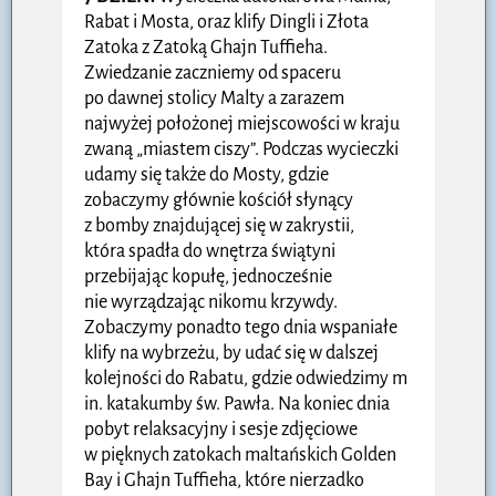
Rabat i Mosta, oraz klify Dingli i Złota
Zatoka z Zatoką Ghajn Tuffieha.
Zwiedzanie zaczniemy od spaceru
po dawnej stolicy Malty a zarazem
najwyżej położonej miejscowości w kraju
zwaną „miastem ciszy”. Podczas wycieczki
udamy się także do Mosty, gdzie
zobaczymy głównie kościół słynący
z bomby znajdującej się w zakrystii,
która spadła do wnętrza świątyni
przebijając kopułę, jednocześnie
nie wyrządzając nikomu krzywdy.
Zobaczymy ponadto tego dnia wspaniałe
klify na wybrzeżu, by udać się w dalszej
kolejności do Rabatu, gdzie odwiedzimy m
in. katakumby św. Pawła. Na koniec dnia
pobyt relaksacyjny i sesje zdjęciowe
w pięknych zatokach maltańskich Golden
Bay i Ghajn Tuffieha, które nierzadko