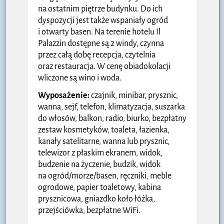
na ostatnim piętrze budynku. Do ich
dyspozycji jest także wspaniały ogród
i otwarty basen. Na terenie hotelu Il
Palazzin dostępne są 2 windy, czynna
przez całą dobę recepcja, czytelnia
oraz restauracja. W cenę obiadokolacji
wliczone są wino i woda.
Wyposażenie:
czajnik, minibar, prysznic,
wanna, sejf, telefon, klimatyzacja, suszarka
do włosów, balkon, radio, biurko, bezpłatny
zestaw kosmetyków, toaleta, łazienka,
kanały satelitarne, wanna lub prysznic,
telewizor z płaskim ekranem, widok,
budzenie na życzenie, budzik, widok
na ogród/morze/basen, ręczniki, meble
ogrodowe, papier toaletowy, kabina
prysznicowa, gniazdko koło łóżka,
przejściówka, bezpłatne WiFi.