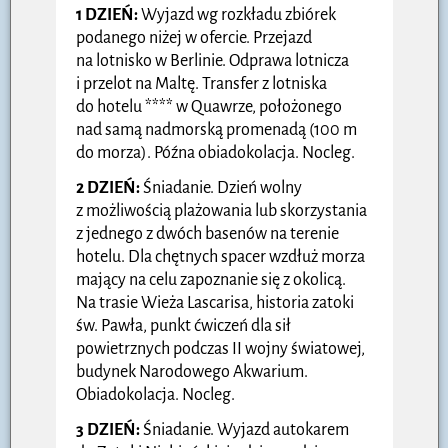
1 DZIEŃ:
Wyjazd wg rozkładu zbiórek
podanego niżej w ofercie. Przejazd
na lotnisko w Berlinie. Odprawa lotnicza
i przelot na Maltę. Transfer z lotniska
do hotelu **** w Quawrze, położonego
nad samą nadmorską promenadą (100 m
do morza). Późna obiadokolacja. Nocleg.
2 DZIEŃ:
Śniadanie. Dzień wolny
z możliwością plażowania lub skorzystania
z jednego z dwóch basenów na terenie
hotelu. Dla chętnych spacer wzdłuż morza
mający na celu zapoznanie się z okolicą.
Na trasie Wieża Lascarisa, historia zatoki
św. Pawła, punkt ćwiczeń dla sił
powietrznych podczas II wojny światowej,
budynek Narodowego Akwarium.
Obiadokolacja. Nocleg.
3 DZIEŃ:
Śniadanie. Wyjazd autokarem