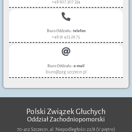
+48 607 307 334
Biuro Oddziału -
telefon
+48 91 423 26 75
Biuro Oddziału -
e-mail
biuro@pzg.szczecin.pl
Polski Związek Głuchych
Oddział Zachodniopomorski
70-412 Szczecin, al. Niepodległości 22/8 (V piętro)