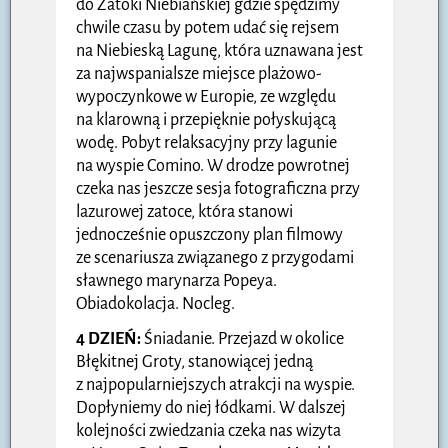
do Zatoki Niebiańskiej gdzie spędzimy
chwile czasu by potem udać się rejsem
na Niebieską Lagunę, która uznawana jest
za najwspanialsze miejsce plażowo-
wypoczynkowe w Europie, ze względu
na klarowną i przepięknie połyskującą
wodę. Pobyt relaksacyjny przy lagunie
na wyspie Comino. W drodze powrotnej
czeka nas jeszcze sesja fotograficzna przy
lazurowej zatoce, która stanowi
jednocześnie opuszczony plan filmowy
ze scenariusza związanego z przygodami
sławnego marynarza Popeya.
Obiadokolacja. Nocleg.
4 DZIEŃ:
Śniadanie. Przejazd w okolice
Błękitnej Groty, stanowiącej jedną
z najpopularniejszych atrakcji na wyspie.
Dopłyniemy do niej łódkami. W dalszej
kolejności zwiedzania czeka nas wizyta