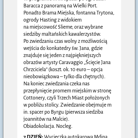
Baracca z panoramą na Wielki Port.
Ponadto Brama Miejska, fontanna Trytona,
ogrody Hasting z widokiem
na miejscowość Slieme, oraz wybrane
siedziby maltańskich kawalerzystów.
Po zwiedzaniu czas wolny z możliwością
wejścia do konkatedry św. Jana, gdzie
znajduje się jeden z najpiękniejszych
obrazów artysty Caravaggio „Ścięcie Jana
Chrzciciela” (koszt. ok. 10 euro – opcja
nieobowiązkowa – tylko dla chętnych).
Na koniec zwiedzania czeka nas
przepłynięcie promem miejskim w stronę
Cottonery, czyli Trzech Miast położonych
w pobliżu stolicy. Zwiedzanie obejmuje m
in. spacer po Byrgu (pierwsza siedziba
joannitów na Malcie).
Obiadokolacja. Nocleg.
7 DZIEŃ:
Wycieczka autokarowa Mdina,