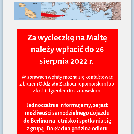
Za wycieczkę na Maltę
należy wpłacić do 26
sierpnia 2022 r.
W sprawach wpłaty można się kontaktować
z biurem Oddziału Zachodniopomorskim lub
z kol. Olgierdem Koczorowskim.
Jednocześnie informujemy, że jest
możliwości samodzielnego dojazdu
do Berlina na lotnisko i spotkania się
z grupą. Dokładna godzina odlotu