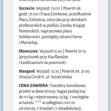
Szczecin
: Wyjazd: 13:00 | Powrót ok.
godz. 21:00 (Trasa Zamkowa, przedłużenie
Placu Żołnierza, zatoczka przy domkach
profesorskich w pobliżu Zamku Książąt
Pomorskich, naprzeciwko placu
Solidarności, pomiędzy ulicami Farna
i Mariacką).
Słoneczne
: Wyjazd 12:45 | Powrót 21:15
(przystanek przy Kauflandzie
i Sanktuarium na powrocie).
Stargard
: Wyjazd: 12:15 | Powrót ok. 21:45
(Stacja Circle K, ul. Szczecińska)
CENA ZAWIERA
: Transfery lotniskowe,
przelot w dwie strony, bagaż podręczny
do 10 kg i rejestrowany 23 kg, 7 noclegów
w hotelu **** w odległości 100 m
od morza, 7 śniadań i 7 obiadokolacji,