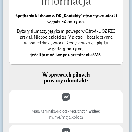
Informacja
Spotkania klubowe w DK „Kontakty” otwarty we wtorki
w godz. 16.00-19.00.
Dyżury tłumaczy języka migowego w Ośrodku OZ PZG
przy al. Niepodległości 22, V piętro – będzie czynne
w poniedziałki, wtorki, środy, czwartki i piątku
w godz.
9.00-15.00
,
jeżeli to możliwe po uprzedzeniu SMS.
W sprawach pilnych
prosimy o kontakt:
Maja Kamińska-Kołota - Messenger (
wideo
)
m.me/maja.kolota