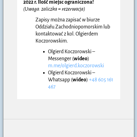
2022 r. Ilość miejsc ograniczona!
(Uwaga: zaliczka = rezerwacja)
Zapisy można zapisać w biurze
Oddziału Zachodniopomorskim lub
kontaktować z kol. Olgierdem
Koczorowskim.
Olgierd Koczorowski –
Messenger (
wideo
)
m.me/olgierd.koczorowski
Olgierd Koczorowski –
Whatsapp (
wideo
)
+48 605 161
467